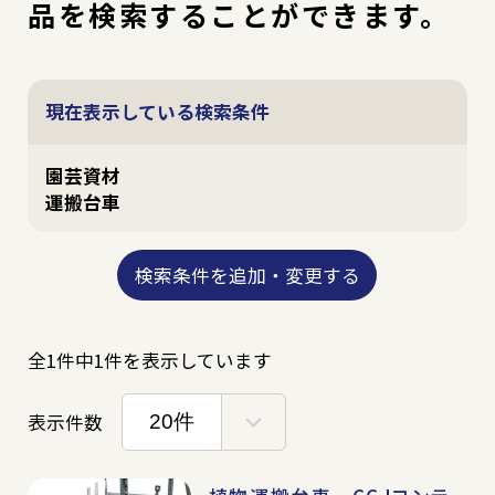
品を検索することができます。
野菜
現在表示している検索条件
観葉植物
園芸資材
運搬台車
園芸資材
検索条件を追加・変更する
全1件中1件を表示しています
商品一覧
（索引から探す）
リーフレット・
POPダウンロード