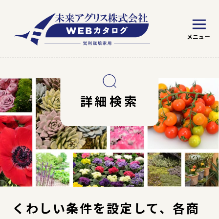
※ WEBカタログの見方
トマト
野菜
詳細検索
絞り込み条件を指定
草花苗
くわしい条件を設定して、各商
草花種子