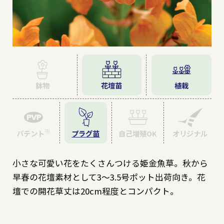
野菜
観葉植物
鉢物
花壇苗
植栽
園芸資材
パテント
プラグ苗
自己増殖OK
オリジナル
小さな可愛い花をたくさんつける姫金魚草。秋から
商品一覧
（索引から探す）
早春の花壇素材として3～3.5号ポット出荷向き。花
壇での開花草丈は20cm程度とコンパクト。
リーフレット・
POPダウンロード