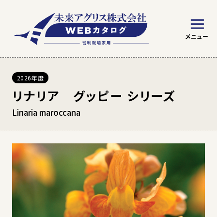
2026年度
※ WEBカタログの見方
トマト
野菜
リナリア グッピー シリーズ
Linaria maroccana
絞り込み条件を指定
草花苗
草花種子