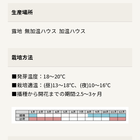
生産場所
露地 無加温ハウス 加温ハウス
栽培方法
■発芽温度：18～20℃
■栽培適温：(昼)13～18℃、(夜)10～16℃
■播種から開花までの期間:2.5～3ヶ月