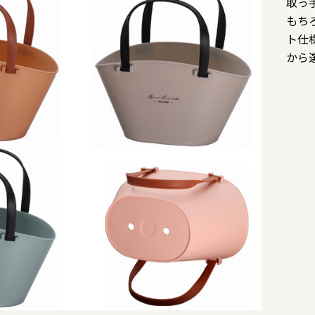
取っ
もち
ト仕
から