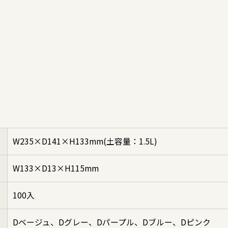
W235×D141×H133mm(土容量：1.5L)
W133×D13×H115mm
100入
Dベージュ、Dグレー、Dパープル、Dブルー、Dピンク