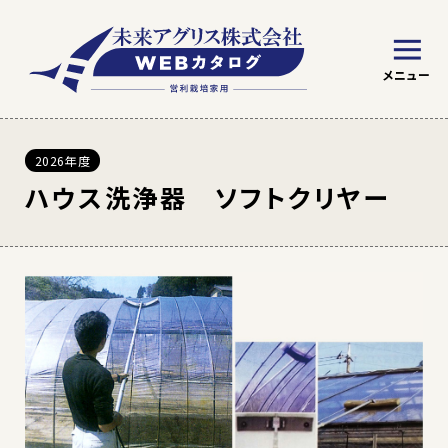
2026年度
※ WEBカタログの見方
トマト
野菜
ハウス洗浄器 ソフトクリヤー
絞り込み条件を指定
草花苗
草花種子