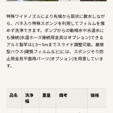
特殊ワイドノズルにより先端から扇状に散水しなが
野菜
ら、バネ入り特殊スポンジを利用してフィルムを傷
めず洗浄できます。ポンプからの動噴水や水道水に
も接続(水道ホース接続用金具はオプション)できる
観葉植物
アルミ製竿は1.5～5mまでスライド調整可能。屋根
型ハウス(硬質フィルムなど)には、スポンジそり防
止用金具平面用パーツ(オプション)を用意していま
園芸資材
す。
商品一覧
（索引から探す）
品名
洗浄
重量
備考
価格
幅
リーフレット・
POPダウンロード