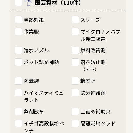
園芸資材（110件）
暑熱対策
スリーブ
作業服
マイクロナノバブ
ル発生装置
潅水ノズル
燃料改質剤
ポット詰め補助
落花防止剤
（STS）
防曇袋
糖度計
バイオスティミュ
鉄分補給剤
ラント
薬剤散布
土詰め補助具
イチゴ高設栽培ベ
隔離栽培ベッド
ンチ