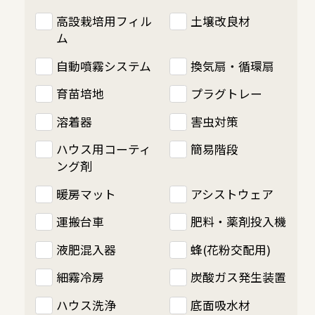
高設栽培用フィル
土壌改良材
ム
自動噴霧システム
換気扇・循環扇
育苗培地
プラグトレー
溶着器
害虫対策
ハウス用コーティ
簡易階段
ング剤
暖房マット
アシストウェア
運搬台車
肥料・薬剤投入機
液肥混入器
蜂(花粉交配用)
細霧冷房
炭酸ガス発生装置
ハウス洗浄
底面吸水材