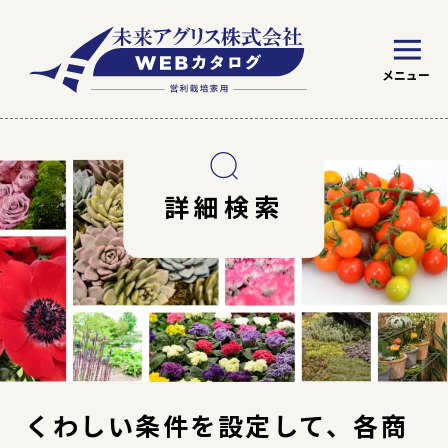
※ WEBカタログの見方
トマト
野菜
詳細検索
絞り込み条件を指定
草花苗
くわしい条件を設定して、各商
草花種子